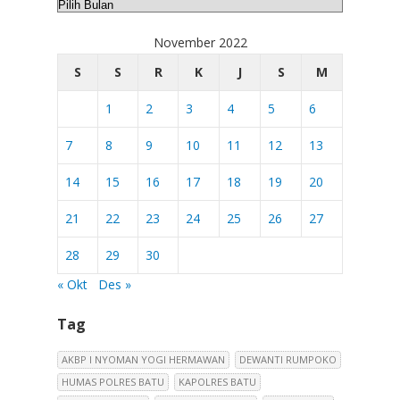
Arsip
November 2022
S
S
R
K
J
S
M
1
2
3
4
5
6
7
8
9
10
11
12
13
14
15
16
17
18
19
20
21
22
23
24
25
26
27
28
29
30
« Okt
Des »
Tag
AKBP I NYOMAN YOGI HERMAWAN
DEWANTI RUMPOKO
HUMAS POLRES BATU
KAPOLRES BATU