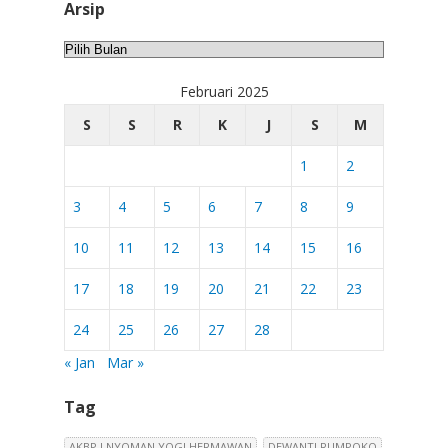
Arsip
Arsip
Februari 2025
S
S
R
K
J
S
M
1
2
3
4
5
6
7
8
9
10
11
12
13
14
15
16
17
18
19
20
21
22
23
24
25
26
27
28
« Jan
Mar »
Tag
AKBP I NYOMAN YOGI HERMAWAN
DEWANTI RUMPOKO