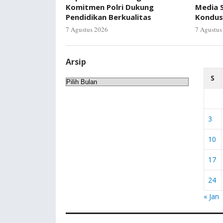
Komitmen Polri Dukung
Media S
Pendidikan Berkualitas
Kondus
7 Agustus 2026
7 Agustus
Arsip
S
Arsip
3
10
17
24
« Jan