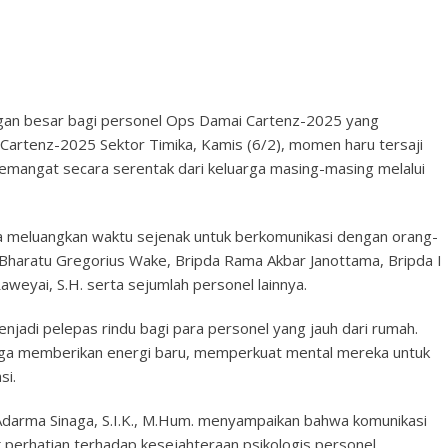
ngan besar bagi personel Ops Damai Cartenz-2025 yang
Cartenz-2025 Sektor Timika, Kamis (6/2), momen haru tersaji
mangat secara serentak dari keluarga masing-masing melalui
a meluangkan waktu sejenak untuk berkomunikasi dengan orang-
 Bharatu Gregorius Wake, Bripda Rama Akbar Janottama, Bripda I
weyai, S.H. serta sejumlah personel lainnya.
jadi pelepas rindu bagi para personel yang jauh dari rumah.
arga memberikan energi baru, memperkuat mental mereka untuk
si.
arma Sinaga, S.I.K., M.Hum. menyampaikan bahwa komunikasi
perhatian terhadap kesejahteraan psikologis personel.