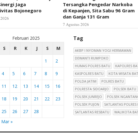
inergi Jaga
Tersangka Pengedar Narkoba
ivitas Bojonegoro
di Kepanjen, Sita Sabu 96 Gram
dan Ganja 131 Gram
 2026
7 Agustus 2026
Tag
Februari 2025
S
R
K
J
S
M
AKBP I NYOMAN YOGI HERMAWAN
DEWANTI RUMPOKO
1
2
HUMAS POLRES BATU
KAPOLRES BA
4
5
6
7
8
9
KASPOLRES BATU
KOTA WISATA BA
POLDA JATIM
POLRES BATU
11
12
13
14
15
16
POLRESTA SIDOARJO
POLSEK BATU
POLSEK JUNREJO
POLSEK NGANTAN
18
19
20
21
22
23
POLSEK PUJON
SATLANTAS POLRES
25
26
27
28
SATLANTAS RESBATU
WALIKOTA BA
Mar »