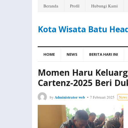
Beranda
Profil
Hubungi Kami
Kota Wisata Batu Hea
HOME
NEWS
BERITA HARI INI
Momen Haru Keluarg
Cartenz-2025 Beri D
Administrator web
by
7 Februari 2025
News