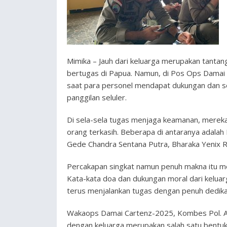
Mimika – Jauh dari keluarga merupakan tanta
bertugas di Papua. Namun, di Pos Ops Damai 
saat para personel mendapat dukungan dan se
panggilan seluler.
Di sela-sela tugas menjaga keamanan, merek
orang terkasih. Beberapa di antaranya adalah
Gede Chandra Sentana Putra, Bharaka Yenix Ra
Percakapan singkat namun penuh makna itu men
Kata-kata doa dan dukungan moral dari kelu
terus menjalankan tugas dengan penuh dedika
Wakaops Damai Cartenz-2025, Kombes Pol. Ad
dengan keluarga merupakan salah satu bentuk 