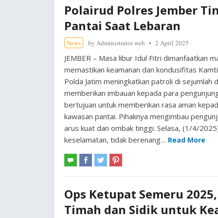
Polairud Polres Jember T
Pantai Saat Lebaran
News
by
Administrator web
2 April 2025
JEMBER – Masa libur Idul Fitri dimanfaatkan 
memastikan keamanan dan kondusifitas Kamtib
Polda Jatim meningkatkan patroli di sejumlah 
memberikan imbauan kepada para pengunjung. 
bertujuan untuk memberikan rasa aman kepada
kawasan pantai. Pihaknya mengimbau pengunjun
arus kuat dan ombak tinggi. Selasa, (1/4/20
keselamatan, tidak berenang…
Read More
Ops Ketupat Semeru 2025,
Timah dan Sidik untuk K