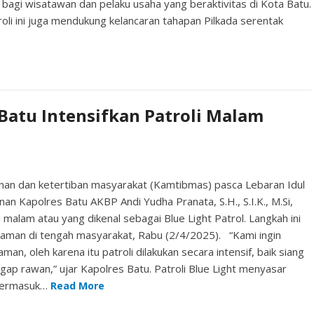
agi wisatawan dan pelaku usaha yang beraktivitas di Kota Batu.
roli ini juga mendukung kelancaran tahapan Pilkada serentak
 Batu Intensifkan Patroli Malam
n dan ketertiban masyarakat (Kamtibmas) pasca Lebaran Idul
an Kapolres Batu AKBP Andi Yudha Pranata, S.H., S.I.K., M.Si,
 malam atau yang dikenal sebagai Blue Light Patrol. Langkah ini
yaman di tengah masyarakat, Rabu (2/4/2025). “Kami ingin
 oleh karena itu patroli dilakukan secara intensif, baik siang
ggap rawan,” ujar Kapolres Batu. Patroli Blue Light menyasar
, termasuk…
Read More