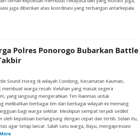
an-teman kepolisian membuat rekayasa lalin yang inovatif juga,”
asi juga diberikan atas koordinasi yang terbangun antarkepala
ga Polres Ponorogo Bubarkan Battle
Takbir
le Sound Horeg di wilayah Condong, Kecamatan Kauman,
pat membuat warga resah. Keluhan yang masuk segera
atim, yang langsung mengerahkan Tim Rainmas untuk
g melibatkan berbagai tim dari berbagai wilayah ini memang
angguan bagi warga sekitar. Meskipun sempat terjadi sedikit
leh kepolisian berlangsung dengan cepat dan tertib. Selain itu,
tas agar tetap lancar. Salah satu warga, Bayu, mengapresiasi
 More