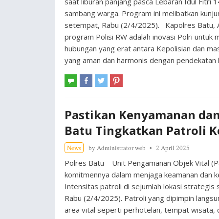
saat liburan panjang pasca Lebaran Idul Fitri 
sambang warga. Program ini melibatkan kunju
setempat, Rabu (2/4/2025). Kapolres Batu, AK
program Polisi RW adalah inovasi Polri untuk 
hubungan yang erat antara Kepolisian dan masy
yang aman dan harmonis dengan pendekatan k
Pastikan Kenyamanan dan
Batu Tingkatkan Patroli K
News
by
Administrator web
2 April 2025
Polres Batu – Unit Pengamanan Objek Vital (
komitmennya dalam menjaga keamanan dan ke
Intensitas patroli di sejumlah lokasi strategi
Rabu (2/4/2025). Patroli yang dipimpin langsu
area vital seperti perhotelan, tempat wisata,