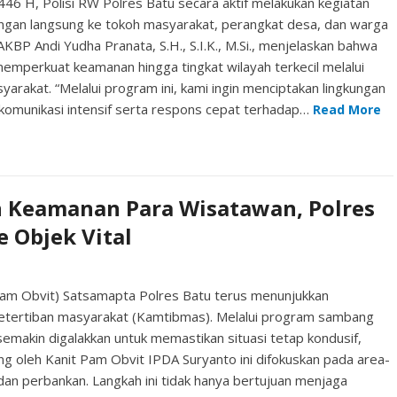
1446 H, Polisi RW Polres Batu secara aktif melakukan kegiatan
ngan langsung ke tokoh masyarakat, perangkat desa, dan warga
BP Andi Yudha Pranata, S.H., S.I.K., M.Si., menjelaskan bahwa
memperkuat keamanan hingga tingkat wilayah terkecil melalui
arakat. “Melalui program ini, kami ingin menciptakan lingkungan
omunikasi intensif serta respons cepat terhadap…
Read More
 Keamanan Para Wisatawan, Polres
e Objek Vital
Pam Obvit) Satsamapta Polres Batu terus menunjukkan
tertiban masyarakat (Kamtibmas). Melalui program sambang
s semakin digalakkan untuk memastikan situasi tetap kondusif,
ng oleh Kanit Pam Obvit IPDA Suryanto ini difokuskan pada area-
 dan perbankan. Langkah ini tidak hanya bertujuan menjaga