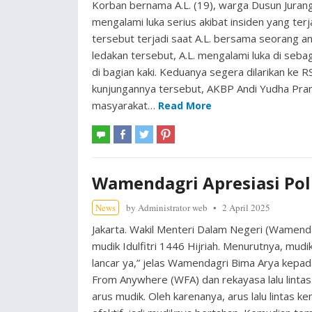
Korban bernama A.L. (19), warga Dusun Juran
mengalami luka serius akibat insiden yang ter
tersebut terjadi saat A.L. bersama seorang ana
ledakan tersebut, A.L. mengalami luka di seb
di bagian kaki. Keduanya segera dilarikan ke
kunjungannya tersebut, AKBP Andi Yudha Pra
masyarakat…
Read More
Wamendagri Apresiasi Pol
News
by
Administrator web
2 April 2025
Jakarta. Wakil Menteri Dalam Negeri (Wamenda
mudik Idulfitri 1446 Hijriah. Menurutnya, mudik
lancar ya,” jelas Wamendagri Bima Arya kepa
From Anywhere (WFA) dan rekayasa lalu lintas
arus mudik. Oleh karenanya, arus lalu lintas k