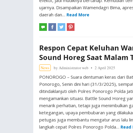
efektif, jadi mudiknya bertahap. Kemudian tem
ujarnya. Disampaikan Wamendagri Bima, apresi
daerah dan…
Read More
Respon Cepat Keluhan War
Sound Horeg Saat Malam 
News
by
Administrator web
2 April 2025
PONOROGO – Suara dentuman keras dari Batt
Ponorogo, Senin dini hari (31/3/2025), sem
ditindaklanjuti oleh Polres Ponorogo Polda J
mengamankan situasi. Battle Sound Horeg yan
menarik perhatian, tetapi juga menimbulkan g
ketegangan, upaya pembubaran yang dilakukan o
petugas juga membantu mengatur arus lalu lin
langkah cepat Polres Ponorogo Polda…
Read