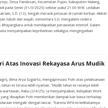
grejo, Desa Pandesari, Kecamatan Pujon, Kabupaten Malang,
jadi pada Senin (31/3/2025) sekitar pukul 21.00 WIB. Ledakan
k lain, S.D. (12), tengah meracik petasan di rumah korban. Akibat
agian tubuh dan wajah, sementara S.D. mengalami cedera
 RS Bhayangkara untuk mendapatkan perawatan intensif. Dalam
nata menyampaikan keprihatinan sekaligus mengingatkan
ri Atas Inovasi Rekayasa Arus Mudik
gri), Bima Arya Sugiarto, mengapresiasi Polri atas pelaksanaan
 tahun ini terasa lebih nyaman. “Mudik tahun ini rasanya lebih
da wartawan, Rabu (2/4/25). Ia menyampaikan, kebijakan Work
 yang disiapkan Polri memberikan dampak luar biasa terhadap
endaraan mengalir dengan lancar. “Karena WFA ini kelihatannya