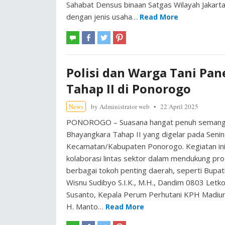
Sahabat Densus binaan Satgas Wilayah Jakarta
dengan jenis usaha…
Read More
Polisi dan Warga Tani Pa
Tahap II di Ponorogo
News
by
Administrator web
22 April 2025
PONOROGO – Suasana hangat penuh semangat
Bhayangkara Tahap II yang digelar pada Senin
Kecamatan/Kabupaten Ponorogo. Kegiatan ini 
kolaborasi lintas sektor dalam mendukung prog
berbagai tokoh penting daerah, seperti Bupa
Wisnu Sudibyo S.I.K., M.H., Dandim 0803 Letk
Susanto, Kepala Perum Perhutani KPH Madiun 
H. Manto…
Read More