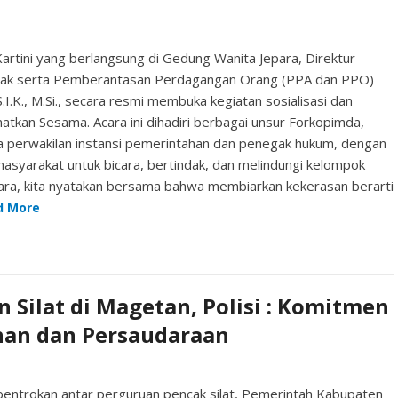
tini yang berlangsung di Gedung Wanita Jepara, Direktur
nak serta Pemberantasan Perdagangan Orang (PPA dan PPO)
 S.I.K., M.Si., secara resmi membuka kegiatan sosialisasi dan
atkan Sesama. Acara ini dihadiri berbagai unsur Forkopimda,
ta perwakilan instansi pemerintahan dan penegak hukum, dengan
syarakat untuk bicara, bertindak, dan melindungi kelompok
 Jepara, kita nyatakan bersama bahwa membiarkan kekerasan berarti
d More
 Silat di Magetan, Polisi : Komitmen
an dan Persaudaraan
ntrokan antar perguruan pencak silat, Pemerintah Kabupaten