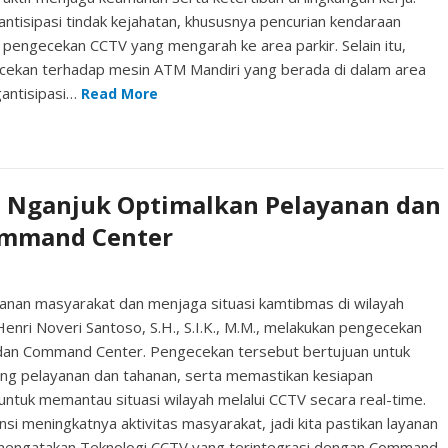
tisipasi tindak kejahatan, khususnya pencurian kendaraan
pengecekan CCTV yang mengarah ke area parkir. Selain itu,
cekan terhadap mesin ATM Mandiri yang berada di dalam area
gantisipasi…
Read More
es Nganjuk Optimalkan Pelayanan dan
ommand Center
nan masyarakat dan menjaga situasi kamtibmas di wilayah
ri Noveri Santoso, S.H., S.I.K., M.M., melakukan pengecekan
 dan Command Center. Pengecekan tersebut bertujuan untuk
g pelayanan dan tahanan, serta memastikan kesiapan
ntuk memantau situasi wilayah melalui CCTV secara real-time.
i meningkatnya aktivitas masyarakat, jadi kita pastikan layanan
a mengatakan Teknologi CCTV yang terintegrasi dengan Command