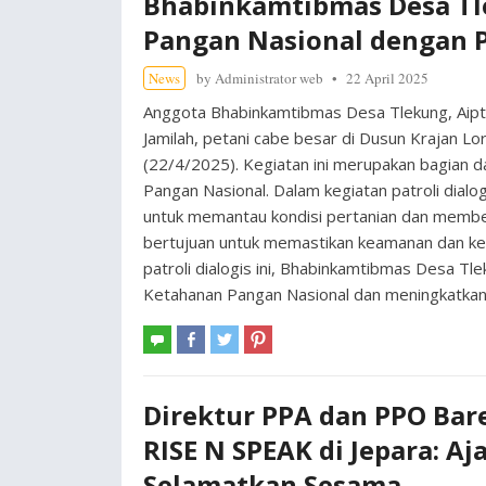
Bhabinkamtibmas Desa T
Pangan Nasional dengan P
News
by
Administrator web
22 April 2025
Anggota Bhabinkamtibmas Desa Tlekung, Aiptu
Jamilah, petani cabe besar di Dusun Krajan Lo
(22/4/2025). Kegiatan ini merupakan bagian 
Pangan Nasional. Dalam kegiatan patroli dialog
untuk memantau kondisi pertanian dan member
bertujuan untuk memastikan keamanan dan ket
patroli dialogis ini, Bhabinkamtibmas Desa
Ketahanan Pangan Nasional dan meningkatkan
Direktur PPA dan PPO Bar
RISE N SPEAK di Jepara: Aj
Selamatkan Sesama