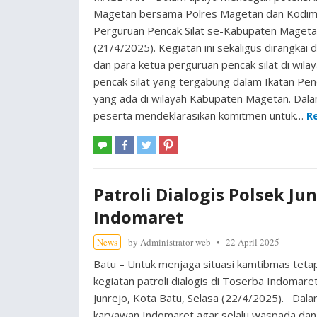
Magetan bersama Polres Magetan dan Kodim 
Perguruan Pencak Silat se-Kabupaten Mageta
(21/4/2025). Kegiatan ini sekaligus dirangka
dan para ketua perguruan pencak silat di wila
pencak silat yang tergabung dalam Ikatan Penca
yang ada di wilayah Kabupaten Magetan. Dal
peserta mendeklarasikan komitmen untuk…
R
Patroli Dialogis Polsek Ju
Indomaret
News
by
Administrator web
22 April 2025
Batu – Untuk menjaga situasi kamtibmas tetap
kegiatan patroli dialogis di Toserba Indomare
Junrejo, Kota Batu, Selasa (22/4/2025). Da
karyawan Indomaret agar selalu waspada dan a