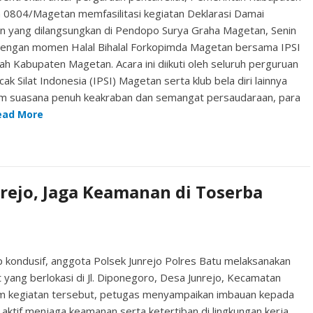
0804/Magetan memfasilitasi kegiatan Deklarasi Damai
n yang dilangsungkan di Pendopo Surya Graha Magetan, Senin
i dengan momen Halal Bihalal Forkopimda Magetan bersama IPSI
yah Kabupaten Magetan. Acara ini diikuti oleh seluruh perguruan
k Silat Indonesia (IPSI) Magetan serta klub bela diri lainnya
am suasana penuh keakraban dan semangat persaudaraan, para
ead More
nrejo, Jaga Keamanan di Toserba
 kondusif, anggota Polsek Junrejo Polres Batu melaksanakan
t yang berlokasi di Jl. Diponegoro, Desa Junrejo, Kecamatan
lam kegiatan tersebut, petugas menyampaikan imbauan kepada
ktif menjaga keamanan serta ketertiban di lingkungan kerja.