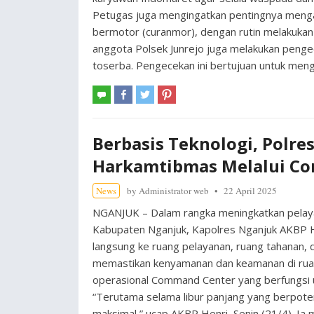
Petugas juga mengingatkan pentingnya mengan
bermotor (curanmor), dengan rutin melakukan 
anggota Polsek Junrejo juga melakukan penge
toserba. Pengecekan ini bertujuan untuk men
Berbasis Teknologi, Polr
Harkamtibmas Melalui C
News
by
Administrator web
22 April 2025
NGANJUK – Dalam rangka meningkatkan pelaya
Kabupaten Nganjuk, Kapolres Nganjuk AKBP Hen
langsung ke ruang pelayanan, ruang tahanan,
memastikan kenyamanan dan keamanan di ruan
operasional Command Center yang berfungsi u
“Terutama selama libur panjang yang berpotens
maksimal,” ucap AKBP Henri, Senin (21/4). I