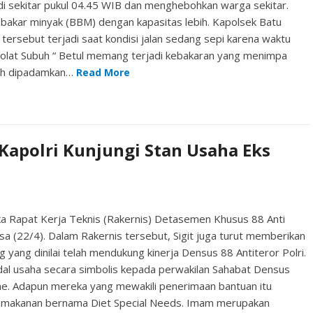
adi sekitar pukul 04.45 WIB dan menghebohkan warga sekitar.
akar minyak (BBM) dengan kapasitas lebih. Kapolsek Batu
tersebut terjadi saat kondisi jalan sedang sepi karena waktu
holat Subuh “ Betul memang terjadi kebakaran yang menimpa
udah dipadamkan…
Read More
Kapolri Kunjungi Stan Usaha Eks
ka Rapat Kerja Teknis (Rakernis) Detasemen Khusus 88 Anti
asa (22/4). Dalam Rakernis tersebut, Sigit juga turut memberikan
yang dinilai telah mendukung kinerja Densus 88 Antiteror Polri.
odal usaha secara simbolis kepada perwakilan Sahabat Densus
. Adapun mereka yang mewakili penerimaan bantuan itu
 makanan bernama Diet Special Needs. Imam merupakan