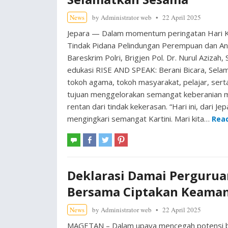
News
by
Administrator web
22 April 2025
Jepara — Dalam momentum peringatan Hari Kar
Tindak Pidana Pelindungan Perempuan dan A
Bareskrim Polri, Brigjen Pol. Dr. Nurul Azizah,
edukasi RISE AND SPEAK: Berani Bicara, Selam
tokoh agama, tokoh masyarakat, pelajar, ser
tujuan menggelorakan semangat keberanian ma
rentan dari tindak kekerasan. “Hari ini, dari
mengingkari semangat Kartini. Mari kita…
Rea
Deklarasi Damai Perguruan
Bersama Ciptakan Keaman
News
by
Administrator web
22 April 2025
MAGETAN – Dalam upaya mencegah potensi be