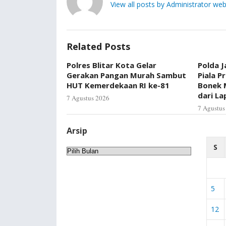
View all posts by Administrator web
Related Posts
Polres Blitar Kota Gelar
Polda J
Gerakan Pangan Murah Sambut
Piala P
HUT Kemerdekaan RI ke-81
Bonek 
dari L
7 Agustus 2026
7 Agustus
Arsip
S
Arsip
5
12