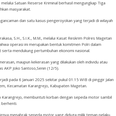
 melalui Satuan Reserse Kriminal berhasil mengungkap Tiga
hkan masyarakat.
engancaman dan satu kasus pengeroyokan yang terjadi di wilayah
asa, S.H., S.I.K., M.M., melalui Kasat Reskrim Polres Magetan
bahwa operasi ini merupakan bentuk komitmen Polri dalam
t serta mendukung pertumbuhan ekonomi nasional.
pemerasan, maupun kekerasan yang dilakukan oleh individu atau
s AKP Joko Santoso,Senin (12/5).
di pada 6 Januari 2025 sekitar pukul 01.15 WIB di pinggir Jalan
lem, Kecamatan Karangrejo, Kabupaten Magetan.
en Karangrejo, membuntuti korban dengan sepeda motor sambil
berhenti.
hirnya menabrak sepeda motor yang diduga milik teman pelaku.