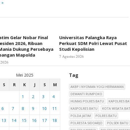
 »
atim Gelar Nobar Final
Universitas Palangka Raya
residen 2026, Ribuan
Perkuat SDM Polri Lewat Pusat
Mania Dukung Persebaya
Studi Kepolisian
apangan Mapolda
7 Agustus 2026
 2026
Tag
Mei 2025
S
R
K
J
S
M
AKBP I NYOMAN YOGI HERMAWAN
DEWANTI RUMPOKO
1
2
3
4
HUMAS POLRES BATU
KAPOLRES BA
6
7
8
9
10
11
KASPOLRES BATU
KOTA WISATA BA
POLDA JATIM
POLRES BATU
13
14
15
16
17
18
POLRESTA SIDOARJO
POLSEK BATU