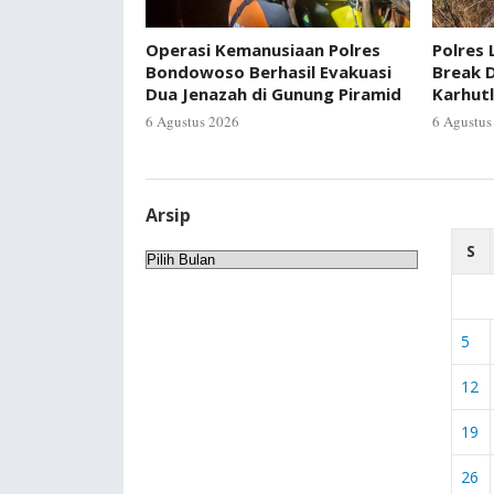
Operasi Kemanusiaan Polres
Polres 
Bondowoso Berhasil Evakuasi
Break D
Dua Jenazah di Gunung Piramid
Karhut
6 Agustus 2026
6 Agustus
Arsip
S
Arsip
5
12
19
26