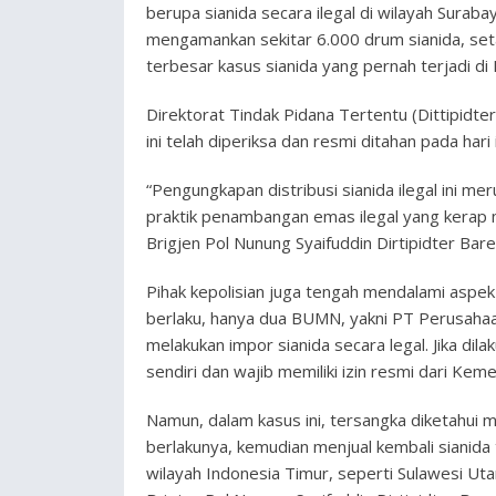
berupa sianida secara ilegal di wilayah Surab
mengamankan sekitar 6.000 drum sianida, se
terbesar kasus sianida yang pernah terjadi di 
Direktorat Tindak Pidana Tertentu (Dittipidt
ini telah diperiksa dan resmi ditahan pada hari i
“Pengungkapan distribusi sianida ilegal ini m
praktik penambangan emas ilegal yang kerap
Brigjen Pol Nunung Syaifuddin Dirtipidter Bare
Pihak kepolisian juga tengah mendalami aspek 
berlaku, hanya dua BUMN, yakni PT Perusahaa
melakukan impor sianida secara legal. Jika dil
sendiri dan wajib memiliki izin resmi dari Ke
Namun, dalam kasus ini, tersangka diketahui m
berlakunya, kemudian menjual kembali sianida 
wilayah Indonesia Timur, seperti Sulawesi Ut