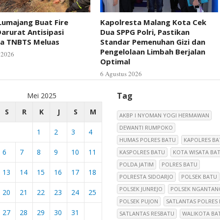
Lumajang Buat Fire
Kapolresta Malang Kota Cek
arurat Antisipasi
Dua SPPG Polri, Pastikan
la TNBTS Meluas
Standar Pemenuhan Gizi dan
Pengelolaan Limbah Berjalan
 2026
Optimal
6 Agustus 2026
Tag
Mei 2025
S
R
K
J
S
M
AKBP I NYOMAN YOGI HERMAWAN
DEWANTI RUMPOKO
1
2
3
4
HUMAS POLRES BATU
KAPOLRES BA
6
7
8
9
10
11
KASPOLRES BATU
KOTA WISATA BA
POLDA JATIM
POLRES BATU
13
14
15
16
17
18
POLRESTA SIDOARJO
POLSEK BATU
POLSEK JUNREJO
POLSEK NGANTAN
20
21
22
23
24
25
POLSEK PUJON
SATLANTAS POLRES
27
28
29
30
31
SATLANTAS RESBATU
WALIKOTA BA