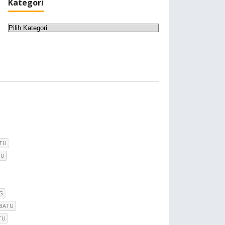
Kategori
Kategori
TU
TU
G
 BATU
TU