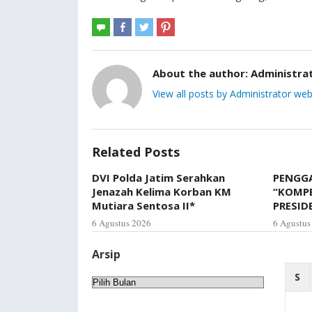
About the author:
Administra
View all posts by Administrator web
Related Posts
DVI Polda Jatim Serahkan
PENGGA
Jenazah Kelima Korban KM
“KOMP
Mutiara Sentosa II*
PRESID
6 Agustus 2026
6 Agustus
Arsip
S
Arsip