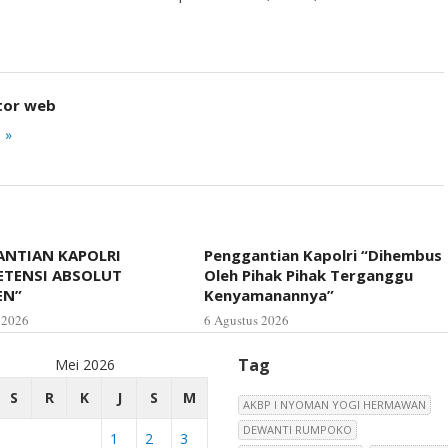
tor web
 »
NTIAN KAPOLRI
Penggantian Kapolri “Dihembus
ETENSI ABSOLUT
Oleh Pihak Pihak Terganggu
EN”
Kenyamanannya”
 2026
6 Agustus 2026
Tag
Mei 2026
S
R
K
J
S
M
AKBP I NYOMAN YOGI HERMAWAN
DEWANTI RUMPOKO
1
2
3