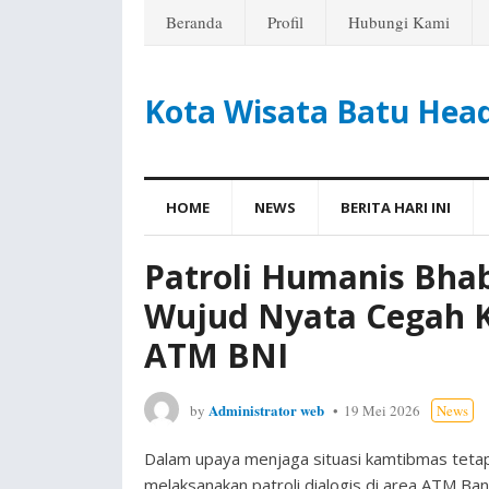
Beranda
Profil
Hubungi Kami
Kota Wisata Batu Hea
HOME
NEWS
BERITA HARI INI
Patroli Humanis Bha
Wujud Nyata Cegah 
ATM BNI
Administrator web
by
19 Mei 2026
News
Dalam upaya menjaga situasi kamtibmas teta
melaksanakan patroli dialogis di area ATM Ba