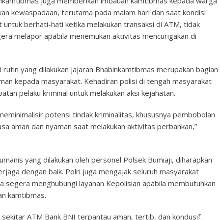
inkamtibmas juga memberikan imbauan kamtibmas kepada warga
kan kewaspadaan, terutama pada malam hari dan saat kondisi
untuk berhati-hati ketika melakukan transaksi di ATM, tidak
era melapor apabila menemukan aktivitas mencurigakan di
 rutin yang dilakukan jajaran Bhabinkamtibmas merupakan bagian
man kepada masyarakat. Kehadiran polisi di tengah masyarakat
an pelaku kriminal untuk melakukan aksi kejahatan.
 meminimalisir potensi tindak kriminalitas, khususnya pembobolan
sa aman dan nyaman saat melakukan aktivitas perbankan,”
umanis yang dilakukan oleh personel Polsek Bumiaji, diharapkan
erjaga dengan baik. Polri juga mengajak seluruh masyarakat
a segera menghubungi layanan Kepolisian apabila membutuhkan
an kamtibmas.
i sekitar ATM Bank BNI terpantau aman, tertib, dan kondusif.