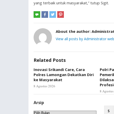
yang terbaik untuk masyarakat,” tutup Sigit.
About the author:
Administra
View all posts by Administrator web
Related Posts
Inovasi Srikandi Care, Cara
Polri P
Polres Lamongan Dekatkan Diri
Pemerik
ke Masyarakat
Dilaks
Profes
8 Agustus 2026
8 Agustus
Arsip
S
Arsip