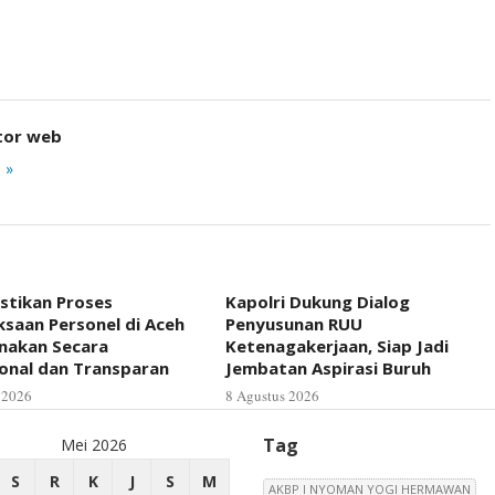
tor web
 »
astikan Proses
Kapolri Dukung Dialog
saan Personel di Aceh
Penyusunan RUU
anakan Secara
Ketenagakerjaan, Siap Jadi
ional dan Transparan
Jembatan Aspirasi Buruh
 2026
8 Agustus 2026
Tag
Mei 2026
S
R
K
J
S
M
AKBP I NYOMAN YOGI HERMAWAN