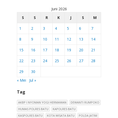
Juni 2026
S
S
R
K
J
S
M
1
2
3
4
5
6
7
8
9
10
11
12
13
14
15
16
17
18
19
20
21
22
23
24
25
26
27
28
29
30
« Mei
Jul »
Tag
AKBP I NYOMAN YOGI HERMAWAN
DEWANTI RUMPOKO
HUMAS POLRES BATU
KAPOLRES BATU
KASPOLRES BATU
KOTA WISATA BATU
POLDA JATIM