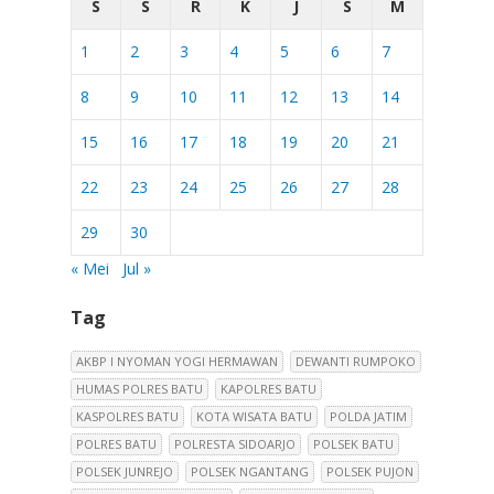
S
S
R
K
J
S
M
1
2
3
4
5
6
7
8
9
10
11
12
13
14
15
16
17
18
19
20
21
22
23
24
25
26
27
28
29
30
« Mei
Jul »
Tag
AKBP I NYOMAN YOGI HERMAWAN
DEWANTI RUMPOKO
HUMAS POLRES BATU
KAPOLRES BATU
KASPOLRES BATU
KOTA WISATA BATU
POLDA JATIM
POLRES BATU
POLRESTA SIDOARJO
POLSEK BATU
POLSEK JUNREJO
POLSEK NGANTANG
POLSEK PUJON