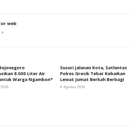
tor web
 »
 Bojonegoro
Susuri Jalanan Kota, Satlantas
usikan 8.000 Liter Air
Polres Gresik Tebar Kebaikan
 untuk Warga Ngambon*
Lewat Jumat Berkah Berbagi
 2026
8 Agustus 2026