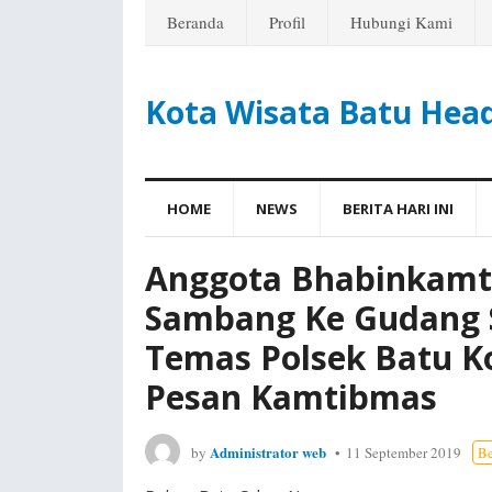
Beranda
Profil
Hubungi Kami
Kota Wisata Batu Hea
HOME
NEWS
BERITA HARI INI
Anggota Bhabinkamti
Sambang Ke Gudang 
Temas Polsek Batu K
Pesan Kamtibmas
Administrator web
by
11 September 2019
Be