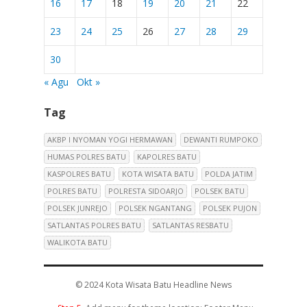
16
17
18
19
20
21
22
23
24
25
26
27
28
29
30
« Agu
Okt »
Tag
AKBP I NYOMAN YOGI HERMAWAN
DEWANTI RUMPOKO
HUMAS POLRES BATU
KAPOLRES BATU
KASPOLRES BATU
KOTA WISATA BATU
POLDA JATIM
POLRES BATU
POLRESTA SIDOARJO
POLSEK BATU
POLSEK JUNREJO
POLSEK NGANTANG
POLSEK PUJON
SATLANTAS POLRES BATU
SATLANTAS RESBATU
WALIKOTA BATU
© 2024
Kota Wisata Batu Headline News