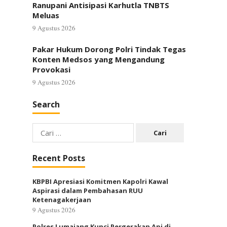
Ranupani Antisipasi Karhutla TNBTS
Meluas
9 Agustus 2026
Pakar Hukum Dorong Polri Tindak Tegas
Konten Medsos yang Mengandung
Provokasi
9 Agustus 2026
Search
Cari
untuk:
Recent Posts
KBPBI Apresiasi Komitmen Kapolri Kawal
Aspirasi dalam Pembahasan RUU
Ketenagakerjaan
9 Agustus 2026
Polres Lumajang Kunci Pergerakan Api di