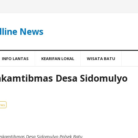
dline News
INFO LANTAS
KEARIFAN LOKAL
WISATA BATU
nkamtibmas Desa Sidomulyo
ews
nkamtibmas Desa Sidomulyo Polsek Batu