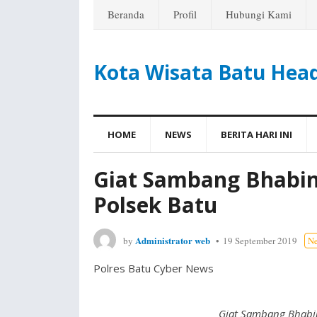
Beranda
Profil
Hubungi Kami
Kota Wisata Batu Hea
HOME
NEWS
BERITA HARI INI
Giat Sambang Bhabi
Polsek Batu
Administrator web
by
19 September 2019
N
Polres Batu Cyber News
Giat Sambang Bhabi