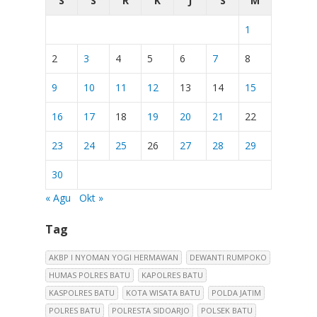
S
S
R
K
J
S
M
1
2
3
4
5
6
7
8
9
10
11
12
13
14
15
16
17
18
19
20
21
22
23
24
25
26
27
28
29
30
« Agu
Okt »
Tag
AKBP I NYOMAN YOGI HERMAWAN
DEWANTI RUMPOKO
HUMAS POLRES BATU
KAPOLRES BATU
KASPOLRES BATU
KOTA WISATA BATU
POLDA JATIM
POLRES BATU
POLRESTA SIDOARJO
POLSEK BATU