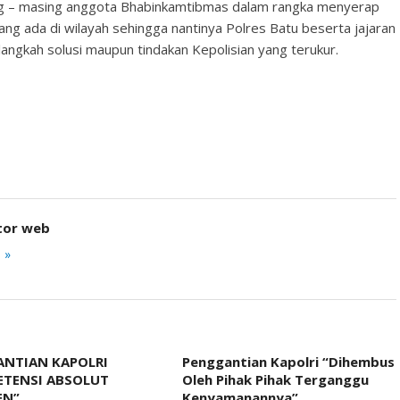
asing – masing anggota Bhabinkamtibmas dalam rangka menyerap
ng ada di wilayah sehingga nantinya Polres Batu beserta jajaran
ngkah solusi maupun tindakan Kepolisian yang terukur.
tor web
 »
NTIAN KAPOLRI
Penggantian Kapolri “Dihembus
ETENSI ABSOLUT
Oleh Pihak Pihak Terganggu
EN”
Kenyamanannya”