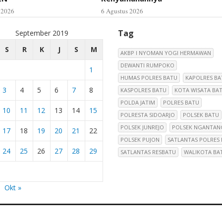
 2026
6 Agustus 2026
Tag
September 2019
S
R
K
J
S
M
AKBP I NYOMAN YOGI HERMAWAN
DEWANTI RUMPOKO
1
HUMAS POLRES BATU
KAPOLRES BA
3
4
5
6
7
8
KASPOLRES BATU
KOTA WISATA BA
POLDA JATIM
POLRES BATU
10
11
12
13
14
15
POLRESTA SIDOARJO
POLSEK BATU
POLSEK JUNREJO
POLSEK NGANTAN
17
18
19
20
21
22
POLSEK PUJON
SATLANTAS POLRES
24
25
26
27
28
29
SATLANTAS RESBATU
WALIKOTA BA
Okt »