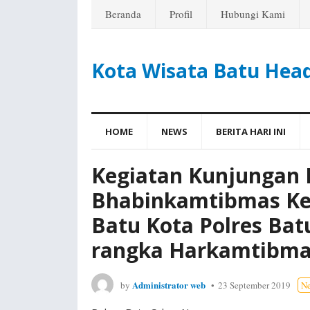
Beranda
Profil
Hubungi Kami
Kota Wisata Batu Hea
HOME
NEWS
BERITA HARI INI
Kegiatan Kunjungan
Bhabinkamtibmas Kel
Batu Kota Polres Bat
rangka Harkamtibm
Administrator web
by
23 September 2019
N