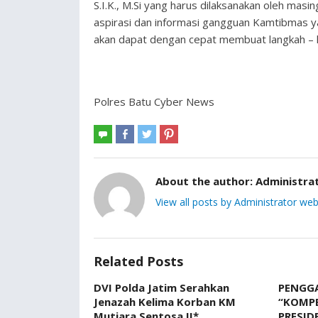
S.I.K., M.Si yang harus dilaksanakan oleh m
aspirasi dan informasi gangguan Kamtibmas ya
akan dapat dengan cepat membuat langkah – la
Polres Batu Cyber News
About the author:
Administra
View all posts by Administrator web
Related Posts
DVI Polda Jatim Serahkan
PENGGA
Jenazah Kelima Korban KM
“KOMP
Mutiara Sentosa II*
PRESID