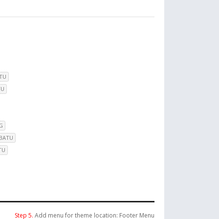
TU
TU
G
 BATU
TU
Step 5.
Add menu for theme location: Footer Menu