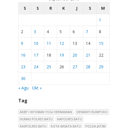
S
S
R
K
J
S
M
1
2
3
4
5
6
7
8
9
10
11
12
13
14
15
16
17
18
19
20
21
22
23
24
25
26
27
28
29
30
« Agu
Okt »
Tag
AKBP I NYOMAN YOGI HERMAWAN
DEWANTI RUMPOKO
HUMAS POLRES BATU
KAPOLRES BATU
KASPOLRES BATU
KOTA WISATA BATU
POLDA JATIM