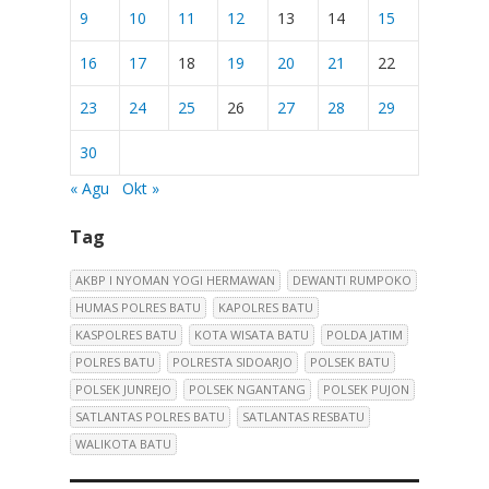
9
10
11
12
13
14
15
16
17
18
19
20
21
22
23
24
25
26
27
28
29
30
« Agu
Okt »
Tag
AKBP I NYOMAN YOGI HERMAWAN
DEWANTI RUMPOKO
HUMAS POLRES BATU
KAPOLRES BATU
KASPOLRES BATU
KOTA WISATA BATU
POLDA JATIM
POLRES BATU
POLRESTA SIDOARJO
POLSEK BATU
POLSEK JUNREJO
POLSEK NGANTANG
POLSEK PUJON
SATLANTAS POLRES BATU
SATLANTAS RESBATU
WALIKOTA BATU