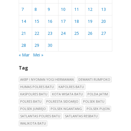
7
8
9
10
11
12
13
14
15
16
17
18
19
20
21
22
23
24
25
26
27
28
29
30
« Mar
Mei »
Tag
AKBP I NYOMAN YOGI HERMAWAN
DEWANTI RUMPOKO
HUMAS POLRES BATU
KAPOLRES BATU
KASPOLRES BATU
KOTA WISATA BATU
POLDA JATIM
POLRES BATU
POLRESTA SIDOARJO
POLSEK BATU
POLSEK JUNREJO
POLSEK NGANTANG
POLSEK PUJON
SATLANTAS POLRES BATU
SATLANTAS RESBATU
WALIKOTA BATU