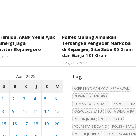
 »
iramida, AKBP Yenni Ajak
Polres Malang Amankan
inergi Jaga
Tersangka Pengedar Narkoba
ivitas Bojonegoro
di Kepanjen, Sita Sabu 96 Gram
dan Ganja 131 Gram
 2026
7 Agustus 2026
Tag
April 2025
S
R
K
J
S
M
AKBP I NYOMAN YOGI HERMAWAN
DEWANTI RUMPOKO
1
2
3
4
5
6
HUMAS POLRES BATU
KAPOLRES BA
8
9
10
11
12
13
KASPOLRES BATU
KOTA WISATA BA
POLDA JATIM
POLRES BATU
15
16
17
18
19
20
POLRESTA SIDOARJO
POLSEK BATU
POLSEK JUNREJO
POLSEK NGANTAN