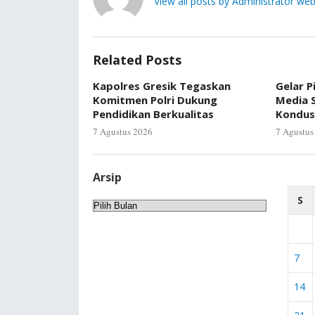
View all posts by Administrator web
Related Posts
Kapolres Gresik Tegaskan
Gelar P
Komitmen Polri Dukung
Media S
Pendidikan Berkualitas
Kondus
7 Agustus 2026
7 Agustus
Arsip
S
Arsip
7
14