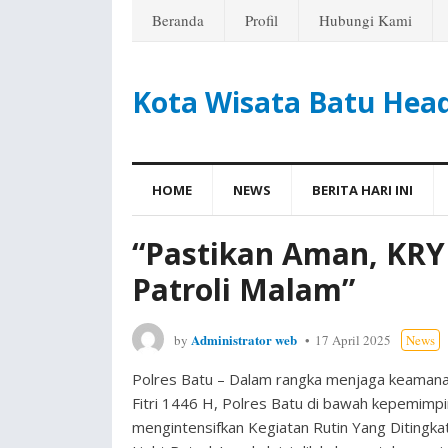
Beranda
Profil
Hubungi Kami
Kota Wisata Batu Hea
HOME
NEWS
BERITA HARI INI
“Pastikan Aman, KRYD
Patroli Malam”
Administrator web
by
17 April 2025
News
Polres Batu – Dalam rangka menjaga keamana
Fitri 1446 H, Polres Batu di bawah kepemimpin
mengintensifkan Kegiatan Rutin Yang Ditingka