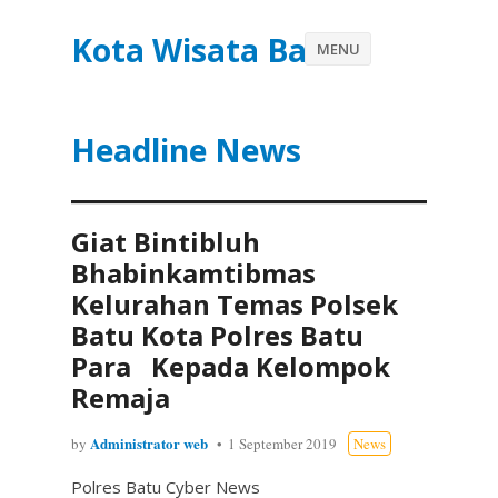
Kota Wisata Batu
MENU
Headline News
Giat Bintibluh
Bhabinkamtibmas
Kelurahan Temas Polsek
Batu Kota Polres Batu
Para Kepada Kelompok
Remaja
Administrator web
by
1 September 2019
News
Polres Batu Cyber News