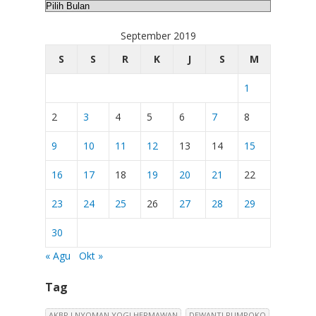
Arsip
September 2019
S
S
R
K
J
S
M
1
2
3
4
5
6
7
8
9
10
11
12
13
14
15
16
17
18
19
20
21
22
23
24
25
26
27
28
29
30
« Agu
Okt »
Tag
AKBP I NYOMAN YOGI HERMAWAN
DEWANTI RUMPOKO