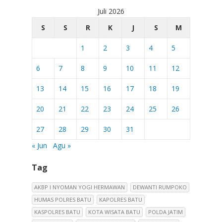
Juli 2026
S
S
R
K
J
S
M
1
2
3
4
5
6
7
8
9
10
11
12
13
14
15
16
17
18
19
20
21
22
23
24
25
26
27
28
29
30
31
« Jun
Agu »
Tag
AKBP I NYOMAN YOGI HERMAWAN
DEWANTI RUMPOKO
HUMAS POLRES BATU
KAPOLRES BATU
KASPOLRES BATU
KOTA WISATA BATU
POLDA JATIM