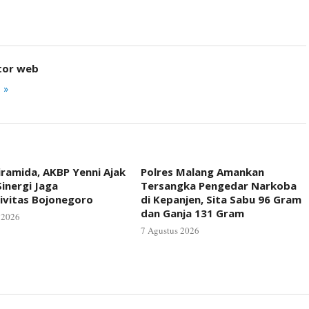
tor web
 »
iramida, AKBP Yenni Ajak
Polres Malang Amankan
inergi Jaga
Tersangka Pengedar Narkoba
ivitas Bojonegoro
di Kepanjen, Sita Sabu 96 Gram
dan Ganja 131 Gram
 2026
7 Agustus 2026