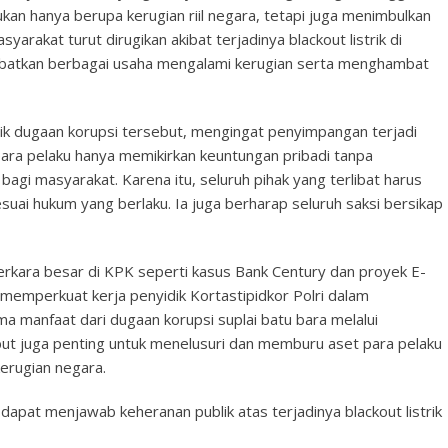
ukan hanya berupa kerugian riil negara, tetapi juga menimbulkan
syarakat turut dirugikan akibat terjadinya blackout listrik di
ibatkan berbagai usaha mengalami kerugian serta menghambat
alik dugaan korupsi tersebut, mengingat penyimpangan terjadi
ara pelaku hanya memikirkan keuntungan pribadi tanpa
i masyarakat. Karena itu, seluruh pihak yang terlibat harus
uai hukum yang berlaku. Ia juga berharap seluruh saksi bersikap
erkara besar di KPK seperti kasus Bank Century dan proyek E-
emperkuat kerja penyidik Kortastipidkor Polri dalam
 manfaat dari dugaan korupsi suplai batu bara melalui
ut juga penting untuk menelusuri dan memburu aset para pelaku
kerugian negara.
dapat menjawab keheranan publik atas terjadinya blackout listrik