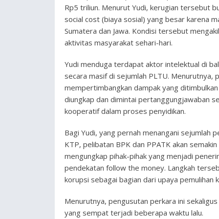
Rp5 triliun. Menurut Yudi, kerugian tersebut b
social cost (biaya sosial) yang besar karena ma
Sumatera dan Jawa. Kondisi tersebut mengak
aktivitas masyarakat sehari-hari.
Yudi menduga terdapat aktor intelektual di b
secara masif di sejumlah PLTU. Menurutnya, p
mempertimbangkan dampak yang ditimbulkan bag
diungkap dan dimintai pertanggungjawaban ses
kooperatif dalam proses penyidikan.
Bagi Yudi, yang pernah menangani sejumlah p
KTP, pelibatan BPK dan PPATK akan semakin m
mengungkap pihak-pihak yang menjadi penerima
pendekatan follow the money. Langkah terseb
korupsi sebagai bagian dari upaya pemulihan 
Menurutnya, pengusutan perkara ini sekaligus 
yang sempat terjadi beberapa waktu lalu.