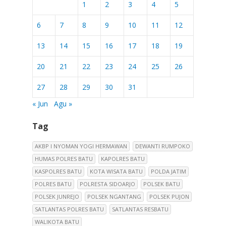
1
2
3
4
5
6
7
8
9
10
11
12
13
14
15
16
17
18
19
20
21
22
23
24
25
26
27
28
29
30
31
« Jun
Agu »
Tag
AKBP I NYOMAN YOGI HERMAWAN
DEWANTI RUMPOKO
HUMAS POLRES BATU
KAPOLRES BATU
KASPOLRES BATU
KOTA WISATA BATU
POLDA JATIM
POLRES BATU
POLRESTA SIDOARJO
POLSEK BATU
POLSEK JUNREJO
POLSEK NGANTANG
POLSEK PUJON
SATLANTAS POLRES BATU
SATLANTAS RESBATU
WALIKOTA BATU